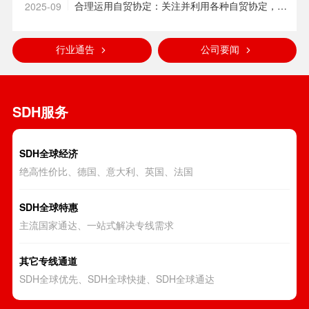
规技巧
合理运用自贸协定：关注并利用各种自贸协定，如
2025-09
RCEP 等。企业出口至东盟的电子产品(如充电
宝)，若符合相关规定，关税可以从 15% 逐步降至
行业通告
公司要闻
0，但需要提供原产地证明(Form E)等相关文件，
以享受自贸协定带来的关税优惠。
SDH服务
SDH全球经济
绝高性价比、德国、意大利、英国、法国
SDH全球特惠
主流国家通达、一站式解决专线需求
其它专线通道
SDH全球优先、SDH全球快捷、SDH全球通达