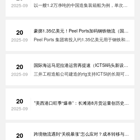
以一艘1.2万净吨的中国造集装箱船为例，单次靠
2025-09
港仅基础费用就达21.6万美元，若按8000TEU装
载量计算，费用更是飙升至96万美元。未按时缴费
的船舶，将面临"禁止作业或扣留离港"的严厉处
豪掷1.35亿美元！Peel Ports加码钢铁物流（国际
20
罚。
海运利物浦港扩容50%仓储空间）
Peel Ports 集团将投入约1.35亿美元用于钢铁和金
2025-09
属行业的发展，以提高运营能力和优化物流效率。
国际海运马尼拉港运营再提速（ICTSI码头新设备
20
到位，缓解区域物流压力）
三井工程造船公司建造的rtg支持ICTSI的长期可持
2025-09
续发展目标，其中包括到2030年将每个集装箱运
输的范围1和2排放量减少26%，到2050年实现净
零排放
20
*美西港口旺季“爆单”：长滩港8月货运量创历史次
2025-09
高（国际海运运价或承压）
跨境物流遇到“关税暴涨”怎么应对？成本转移与合
20