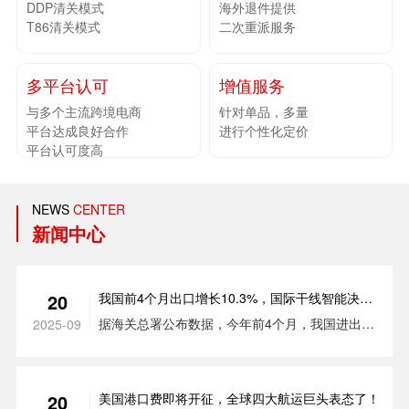
DDP清关模式
海外退件提供
T86清关模式
二次重派服务
多平台认可
增值服务
与多个主流跨境电商
针对单品，多量
平台达成良好合作
进行个性化定价
平台认可度高
NEWS
CENTER
新闻中心
我国前4个月出口增长10.3%，国际干线智能决策
20
助力国货出海
据海关总署公布数据，今年前4个月，我国进出口
2025-09
总值12.58万亿元人民币，比去年同期(下同)增长
7.9%。其中，出口6.97万亿元，增长10.3%；进口
5.61万亿元，增长5%。
美国港口费即将开征，全球四大航运巨头表态了！
20